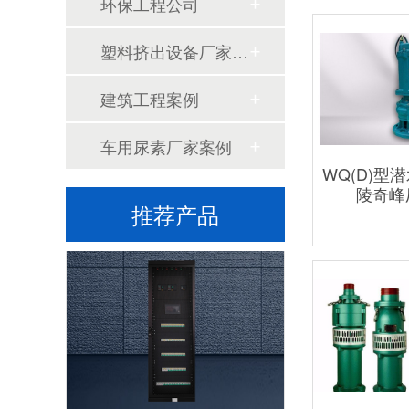
环保工程公司
锅炉房控制柜
塑料挤出设备厂家案例
建筑工程案例
车用尿素厂家案例
WQ(D)型
陵奇峰
推荐产品
镜面控制柜