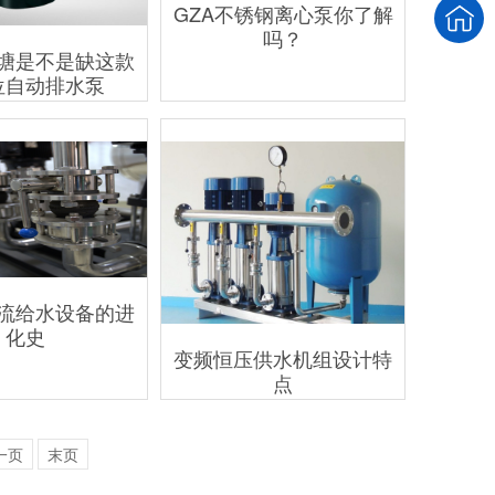
GZA不锈钢离心泵你了解
吗？
塘是不是缺这款
位自动排水泵
流给水设备的进
化史
变频恒压供水机组设计特
点
一页
末页