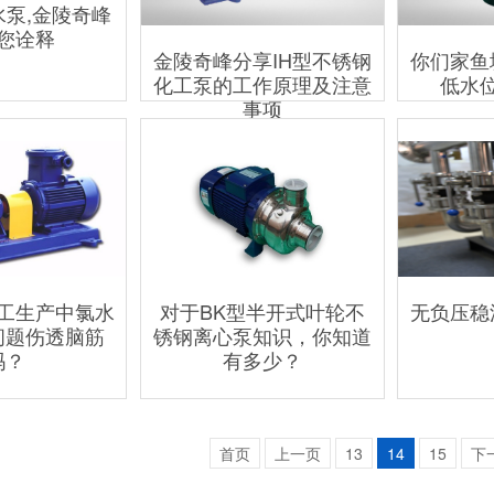
水泵,金陵奇峰
您诠释
金陵奇峰分享IH型不锈钢
你们家鱼
化工泵的工作原理及注意
低水
事项
无负压稳
工生产中氯水
对于BK型半开式叶轮不
问题伤透脑筋
锈钢离心泵知识，你知道
吗？
有多少？
首页
上一页
13
14
15
下