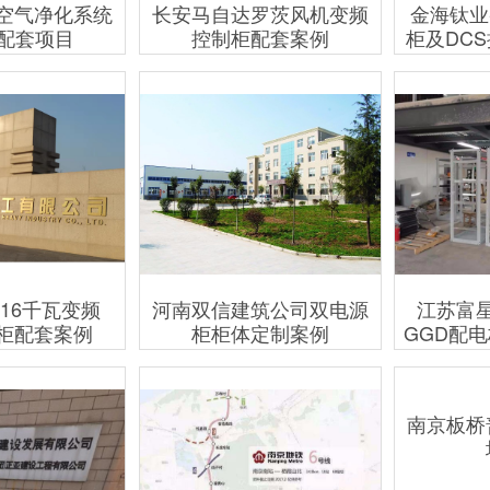
长安马自达罗茨风机变频
金海钛业
C空气净化系统
控制柜配套案例
柜及DC
配套项目
16千瓦变频
河南双信建筑公司双电源
江苏富
制柜配套案例
柜柜体定制案例
GGD配