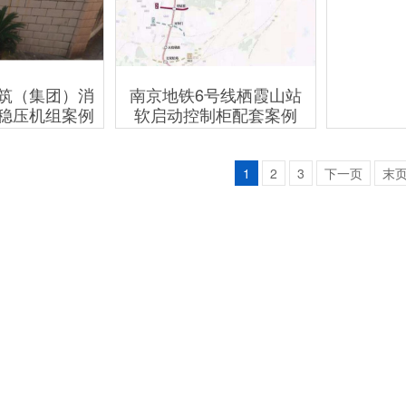
筑（集团）消
南京地铁6号线栖霞山站
南京板桥
稳压机组案例
软启动控制柜配套案例
1
2
3
下一页
末