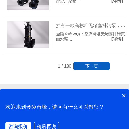
【详情】
部分厂家都…
拥有一款高标准无堵塞排污泵，让你省心又省力
金陵奇峰WQ(B)型高标准无堵塞排污泵
【详情】
由水泵…
下一页
1
/
136
×
江苏奇峰电气制造有限公司©版权所有
网站地图
地址：南京市江宁区谷里兴谷路16号（谷里科技产业园3栋-B#102)
欢迎来到金陵奇峰，请问有什么可以帮您？
网站制作：
牛商股份
（股票代码：830770）
咨询报价
稍后再说