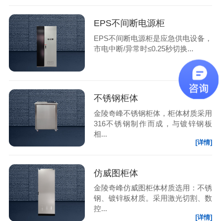
EPS不间断电源柜
EPS不间断电源柜是应急供电设备，
市电中断/异常时≤0.25秒切换...
[详情]
不锈钢柜体
金陵奇峰不锈钢柜体，柜体材质采用
316不锈钢制作而成，与镀锌钢板
相...
[详情]
仿威图柜体
金陵奇峰仿威图柜体材质选用：不锈
钢、镀锌板材质。采用激光切割、数
控...
[详情]