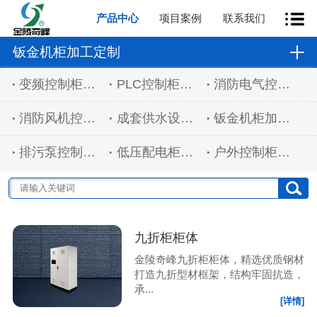
产品中心
项目案例
联系我们
钣金机柜加工定制
变频控制柜定制
PLC控制柜定制
消防电气控制柜定制
消防风机控制柜定制
成套供水设备机组
钣金机柜加工定制
排污泵控制柜定制
低压配电柜定制
户外控制柜定制
九折柜柜体
金陵奇峰九折柜柜体，精选优质钢材
打造九折型材框架，结构牢固抗造，
承...
[详情]