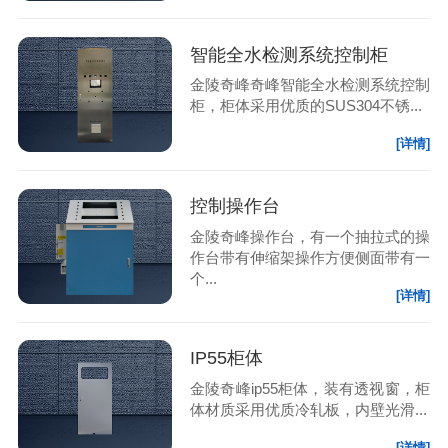
智能全水检测系统控制柜
金陵奇峰奇峰智能全水检测系统控制
柜，柜体采用优质的SUS304不锈...
[详情]
控制操作台
金陵奇峰操作台，有一个抽拉式的操
作台带有伸缩架操作方便侧面带有一
个...
[详情]
IP55柜体
金陵奇峰ip55柜体，装有透视窗，柜
体材质采用优质冷轧板，内壁光滑...
[详情]