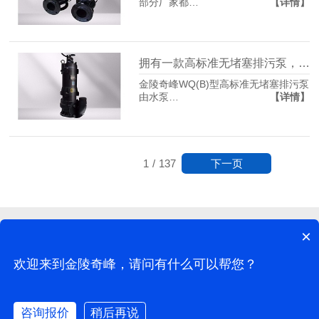
【详情】
部分厂家都…
拥有一款高标准无堵塞排污泵，让你省心又省力
金陵奇峰WQ(B)型高标准无堵塞排污泵
【详情】
由水泵…
下一页
1
/
137
×
江苏奇峰电气制造有限公司©版权所有
网站地图
地址：南京市江宁区谷里兴谷路16号（谷里科技产业园3栋-B#102)
欢迎来到金陵奇峰，请问有什么可以帮您？
网站制作：
牛商股份
（股票代码：830770）
咨询报价
稍后再说