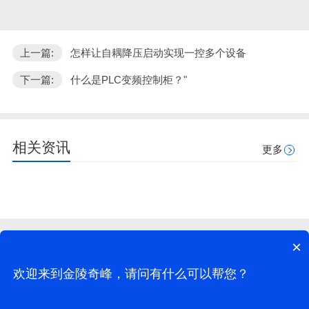
上一篇:
怎样让自耦降压启动实现一控多个设备
下一篇:
什么是PLC变频控制柜？"
相关资讯
更多
×
江苏奇峰电气制造有限公司©版权所有
网站地图
地址：南京市江宁区谷里兴谷路16号（谷里科技产业园3栋-B#102)
欢迎来到金陵奇峰，请问有什么可以帮您？
网站制作：
牛商股份
（股票代码：830770）