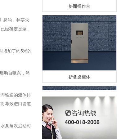
斜面操作台
引起的，并要求
中已经确定是泵，
时增加了约5米的
折叠桌柜体
启动自吸泵，然
（即输送的液体排
这将导致进口管道
咨询热线
400-018-2008
污水泵每次启动时