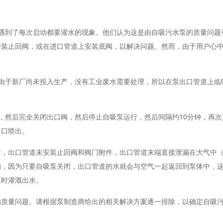
遇到了每次启动都要灌水的现象。他们认为这是由自吸污水泵的质量问题
安装止回阀，或在进口管道上安装底阀，以解决问题。然而，由于用户心
由于新厂尚未投入生产，没有工业废水需要处理，所以在泵出口管道上临
，然后完全关闭出口阀，然后停止自吸泵运行，然后间隔约10分钟，再次
出口喷出。
时，出口管道未安装止回阀和阀门附件，出口管道末端直接泄漏在大气中
的，因为只要自吸泵关闭，出口管道的水就会与空气一起返回到泵体中，
泵时灌溉出水。
的质量问题。请根据泵制造商给出的相关解决方案逐一排除，以确定自吸