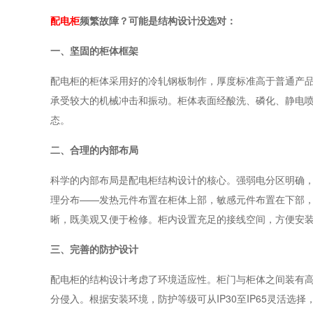
配电柜
频繁故障？
可能是结构设计没选对
：
一、坚固的柜体框架
配电柜的柜体采用好的冷轧钢板制作，厚度标准高于普通产
承受较大的机械冲击和振动。柜体表面经酸洗、磷化、静电
态。
二、合理的内部布局
科学的内部布局是配电柜结构设计的核心。强弱电分区明确
理分布——发热元件布置在柜体上部，敏感元件布置在下部
晰，既美观又便于检修。柜内设置充足的接线空间，方便安
三、完善的防护设计
配电柜的结构设计考虑了环境适应性。柜门与柜体之间装有
分侵入。根据安装环境，防护等级可从IP30至IP65灵活