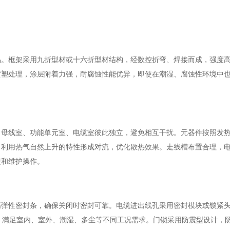
品。框架采用九折型材或十六折型材结构，经数控折弯、焊接而成，强度
喷塑处理，涂层附着力强，耐腐蚀性能优异，即使在潮湿、腐蚀性环境中
，母线室、功能单元室、电缆室彼此独立，避免相互干扰。元器件按照发
，利用热气自然上升的特性形成对流，优化散热效果。走线槽布置合理，
装和维护操作。
高弹性密封条，确保关闭时密封可靠。电缆进出线孔采用密封模块或锁紧
选择，满足室内、室外、潮湿、多尘等不同工况需求。门锁采用防震型设计，