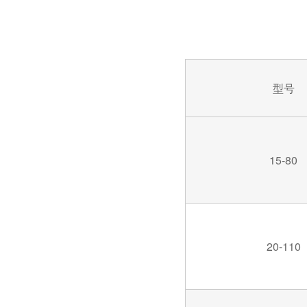
消防防排烟风机控制柜，江苏金陵奇峰定制厂家
型号
15-80
消防电气控制设备，金陵奇峰带消防证书厂家
20-110