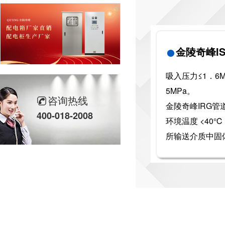
●
金陵奇峰I
奇峰配电箱厂家直销 配电柜生产厂家
吸入压力≤1．6
5MPa。
咨询热线
金陵奇峰IRG管
400-018-2008
环境温度 <40
所输送介质中固体
南京江宁做配电柜厂家