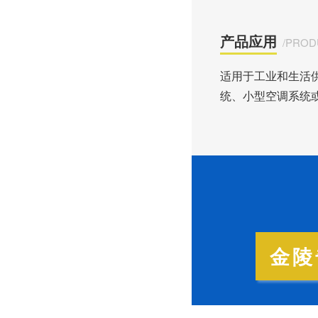
金陵奇峰控制柜厂家受邀到正泰企业参观学习
产品应用
/PROD
适用于工业和生活
统、小型空调系统
金陵奇峰与正泰电器达成长久战略合作伙伴
金陵