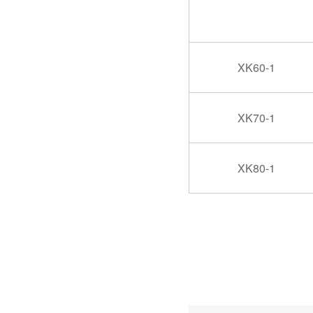
XK60-1
消防电气控制设备，金陵奇峰带消防证书厂家
XK70-1
XK80-1
如何有效避免PLC控制柜的电磁干扰？