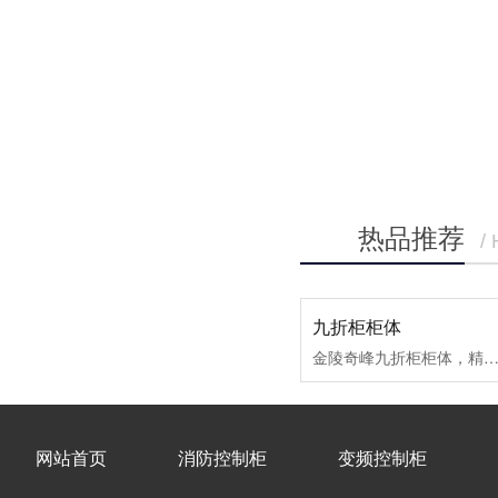
侣。
热品推荐
/
九折柜柜体
金陵奇峰九折柜柜体，精选优质钢材打造九折型材框架，结构牢固抗造，承重性能拉满。侧板、顶板均可拆卸，安装维护超便捷，25毫米间距魔术孔设计，让内部设备安装布局更灵活适配，适配
网站首页
消防控制柜
变频控制柜