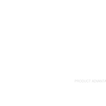
如何有效避免PLC控制柜的电磁干扰？
金陵奇峰控制柜厂家受邀到正泰企业参观学习
PRODUCT ADVANT
金陵奇峰双液
金陵奇峰双液位一
金陵奇峰与正泰电器达成长久战略合作伙伴
设计制作而成。金