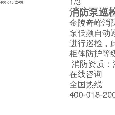
1
/3
400-018-2008
消防泵巡
金陵奇峰电气控制柜厂家
金陵奇峰消
金陵奇峰荣获江苏质量诚信5A级品牌
泵低频自动
企业荣誉
进行巡检，
奇峰配电箱厂家直销 配电柜生产厂家
柜体防护等级
消防资质：
南京江宁做配电柜厂家
在线咨询
消防防排烟风机控制柜，江苏金陵奇峰
全国热线
定制厂家
400-018-20
消防电气控制设备，金陵奇峰带消防证
书厂家
如何有效避免PLC控制柜的电磁干扰？