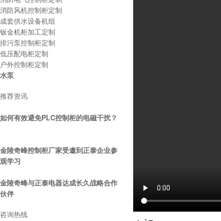
消防风机控制柜定制
成套供水设备机组
钣金机柜加工定制
排污泵控制柜定制
低压配电柜定制
户外控制柜定制
水泵
消防电气控制设备，金陵奇峰带消防证
书厂家
推荐资讯
如何有效避免PLC控制柜的电磁干扰？
金陵奇峰控制柜厂家受邀到正泰企业参
观学习
金陵奇峰与正泰电器达成长久战略合作
伙伴
金陵奇峰南京plc柜生产厂家
咨询热线