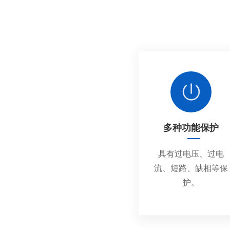
金陵奇峰控制柜厂家受邀到正泰企业参
观学习
金陵奇峰与正泰电器达成长久战略合作
伙伴
多种功能保护
具有过电压、过电
流、短路、缺相等保
护。